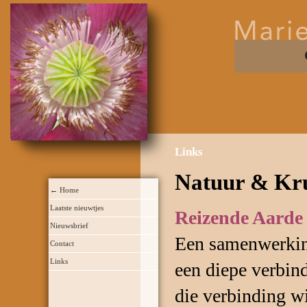
Links
Natuur & Kr
← Home
Laatste nieuwtjes
Reizende Aarde
Nieuwsbrief
Een samenwerkin
Contact
Links
een diepe verbin
die verbinding wi