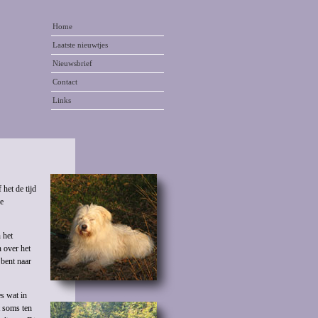
Home
Laatste nieuwtjes
Nieuwsbrief
Contact
Links
 het de tijd
de
 het
n over het
 bent naar
s wat in
t soms ten