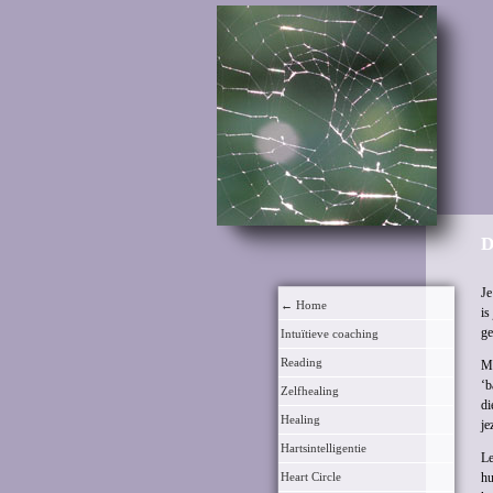
D
Je
← Home
is
ge
Intuïtieve coaching
Reading
Me
‘b
Zelfhealing
di
Healing
je
Hartsintelligentie
Le
Heart Circle
hu