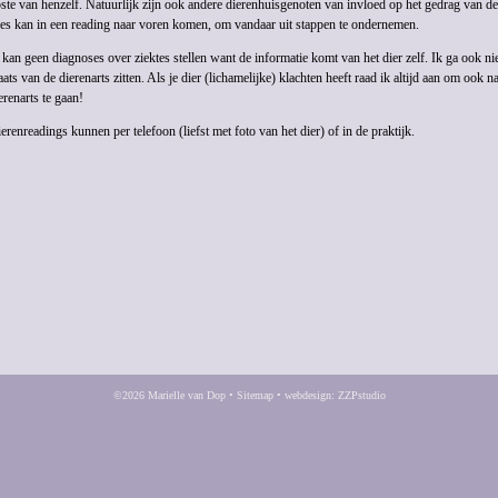
ste van henzelf. Natuurlijk zijn ook andere dierenhuisgenoten van invloed op het gedrag van de
les kan in een reading naar voren komen, om vandaar uit stappen te ondernemen.
 kan geen diagnoses over ziektes stellen want de informatie komt van het dier zelf. Ik ga ook ni
aats van de dierenarts zitten. Als je dier (lichamelijke) klachten heeft raad ik altijd aan om ook n
erenarts te gaan!
erenreadings kunnen per telefoon (liefst met foto van het dier) of in de praktijk.
©2026 Marielle van Dop
•
Sitemap
•
webdesign: ZZPstudio