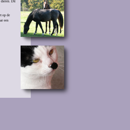
 dieren. Dit
et op de
aar een