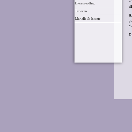
ko
Dierenreading
al
Tarieven
Ik
Marielle & Intuïtie
pl
di
Di