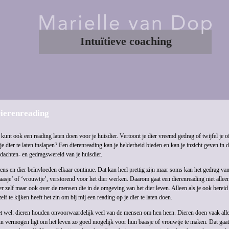
Intuïtieve coaching
ierenreading
 kunt ook een reading laten doen voor je huisdier. Vertoont je dier vreemd gedrag of twijfel je of
 je dier te laten inslapen? Een dierenreading kan je helderheid bieden en kan je inzicht geven in 
dachten- en gedragswereld van je huisdier.
ns en dier beïnvloeden elkaar continue. Dat kan heel prettig zijn maar soms kan het gedrag van
aasje’ of ‘vrouwtje’, verstorend voor het dier werken. Daarom gaat een dierenreading niet allee
er zelf maar ook over de mensen die in de omgeving van het dier leven. Alleen als je ook bereid
zelf te kijken heeft het zin om bij mij een reading op je dier te laten doen.
t wel: dieren houden onvoorwaardelijk veel van de mensen om hen heen. Dieren doen vaak alle
n vermogen ligt om het leven zo goed mogelijk voor hun baasje of vrouwtje te maken. Dat gaa