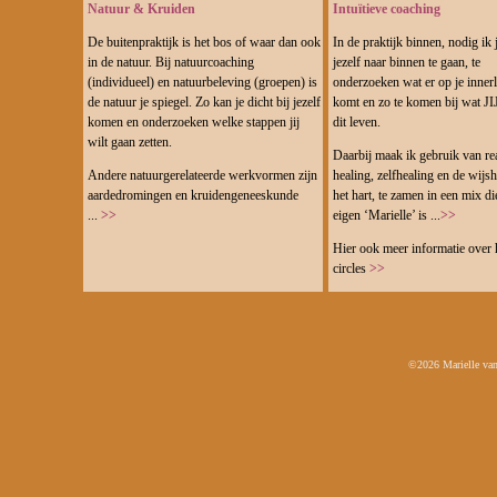
Natuur & Kruiden
Intuïtieve coaching
De buitenpraktijk is het bos of waar dan ook
In de praktijk binnen, nodig ik j
in de natuur. Bij natuurcoaching
jezelf naar binnen te gaan, te
(individueel) en natuurbeleving (groepen) is
onderzoeken wat er op je innerl
de natuur je spiegel. Zo kan je dicht bij jezelf
komt en zo te komen bij wat JIJ
komen en onderzoeken welke stappen jij
dit leven.
wilt gaan zetten.
Daarbij maak ik gebruik van re
Andere natuurgerelateerde werkvormen zijn
healing, zelfhealing en de wijs
aardedromingen en kruidengeneeskunde
het hart, te zamen in een mix di
...
>>
eigen ‘Marielle’ is ...
>>
Hier ook meer informatie over 
circles
>>
©2026 Marielle va