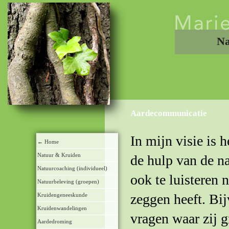
Na
Aardecommunicatie
In mijn visie is 
← Home
Natuur & Kruiden
de hulp van de n
Natuurcoaching (individueel)
ook te luisteren n
Natuurbeleving (groepen)
zeggen heeft. Bi
Kruidengeneeskunde
Kruidenwandelingen
vragen waar zij 
Aardedroming