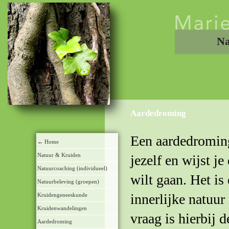
Na
Aardedroming
Een aardedroming 
← Home
Natuur & Kruiden
jezelf en wijst je
Natuurcoaching (individueel)
wilt gaan. Het is 
Natuurbeleving (groepen)
innerlijke natuur
Kruidengeneeskunde
Kruidenwandelingen
vraag is hierbij d
Aardedroming