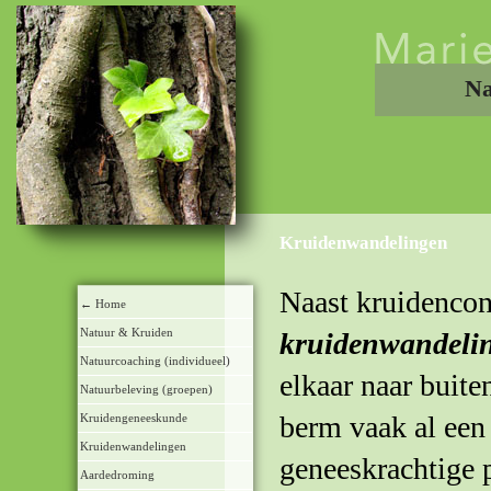
Na
Kruidenwandelingen
Naast kruidencon
← Home
Natuur & Kruiden
kruidenwandeli
Natuurcoaching (individueel)
elkaar naar buite
Natuurbeleving (groepen)
berm vaak al een
Kruidengeneeskunde
Kruidenwandelingen
geneeskrachtige p
Aardedroming