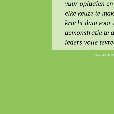
vuur oplaaien en 
elke keuze te mak
kracht daarvoor h
demonstratie te 
ieders volle tevr
©2026 Marielle va