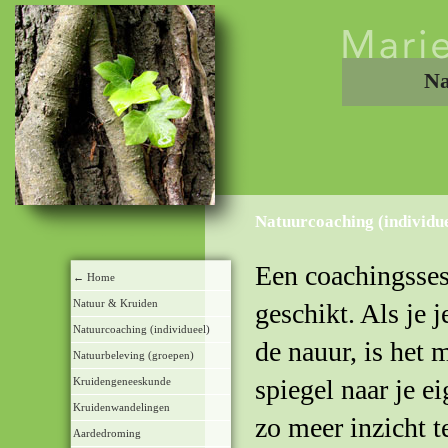
Na
Natuurcoaching (individue
Een coachingssess
← Home
Natuur & Kruiden
geschikt. Als je j
Natuurcoaching (individueel)
de nauur, is het 
Natuurbeleving (groepen)
spiegel naar je e
Kruidengeneeskunde
Kruidenwandelingen
zo meer inzicht t
Aardedroming